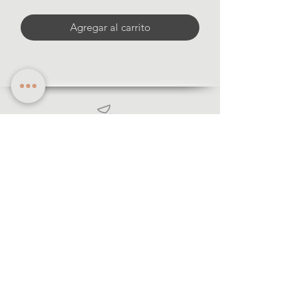
Agregar al carrito
informació
n
· Formas de pago
· Envíos y devolución
· Aviso legal