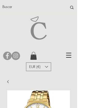
EUR (€)