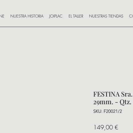
INE
NUESTRA HISTORIA
JOIPLAC
EL TALLER
NUESTRAS TIENDAS
C
FESTINA Sra.
29mm. - Qtz.
SKU: F20021/2
Precio
149,00 €