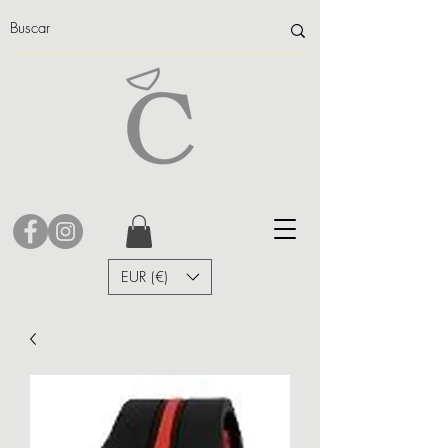
EUR (€)