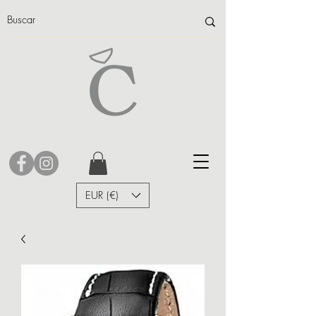
EUR (€)