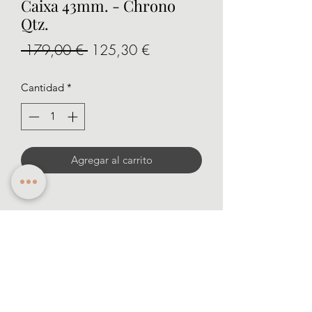
Caixa 43mm. - Chrono
Qtz.
Precio
Precio
 179,00 € 
125,30 €
de
Cantidad
*
oferta
Agregar al carrito