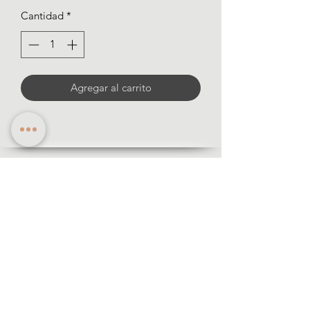
de
Cantidad
*
oferta
Agregar al carrito
informació
n