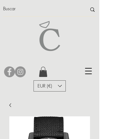
EUR (€)