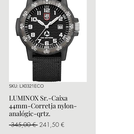
SKU: LX0321ECO
LUMINOX Sr.-Caixa
44mm-Corretja nylon-
analógic-qrtz.
Precio
Precio
 345,00 € 
241,50 €