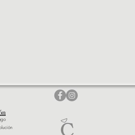
ón
ago
olución