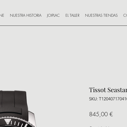
INE
NUESTRA HISTORIA
JOIPLAC
EL TALLER
NUESTRAS TIENDAS
C
Tissot Seast
SKU: T12040717041
Precio
845,00 €