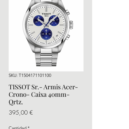
SKU: T1504171101100
TISSOT Sr.- Armis Acer-
Crono- Caixa 40mm-
Qrtz.
Precio
395,00 €
Cantidad
*