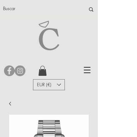
EUR (€)