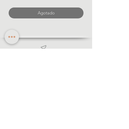
Agotado
informació
n
· Formas de pago
· Envíos y devolución