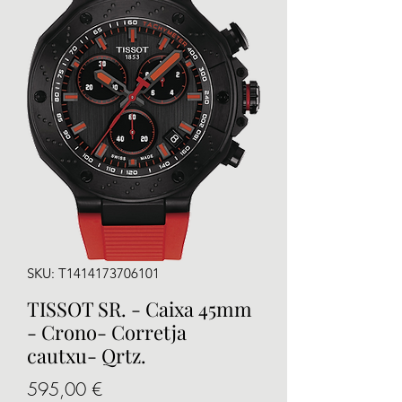
SKU: T1414173706101
TISSOT SR. - Caixa 45mm
- Crono- Corretja
cautxu- Qrtz.
Precio
595,00 €