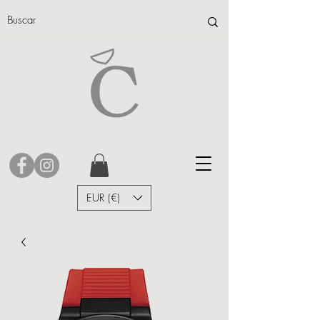
EUR (€)