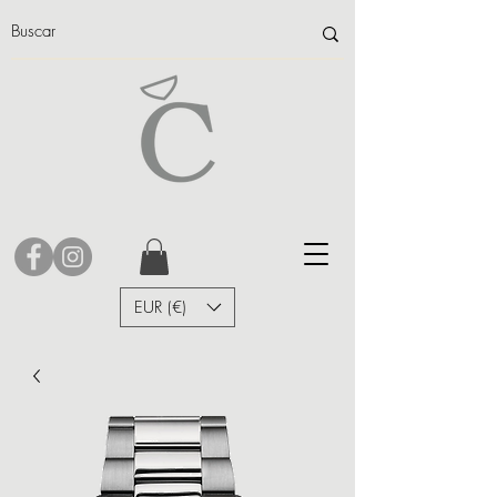
EUR (€)