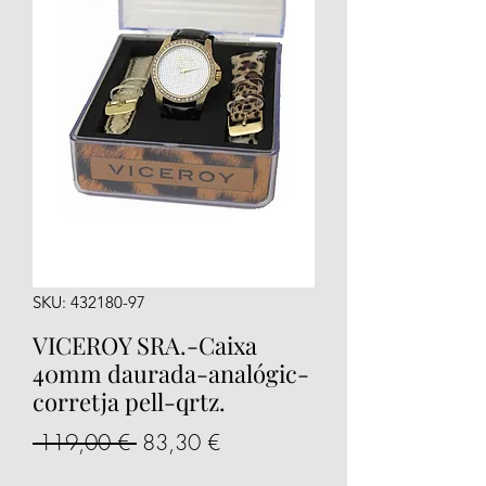
SKU: 432180-97
VICEROY SRA.-Caixa
40mm daurada-analógic-
corretja pell-qrtz.
Precio
Precio
 119,00 € 
83,30 €
de