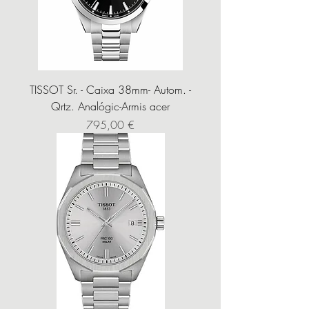
TISSOT Sr. - Caixa 38mm- Autom. -
Qrtz. Analógic-Armis acer
Precio
795,00 €