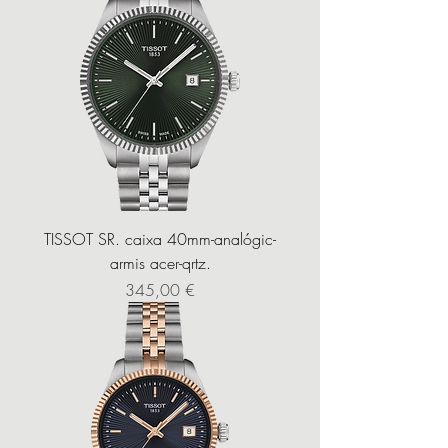
TISSOT SR. caixa 40mm-analógic-
armis acer-qrtz.
Precio
345,00 €