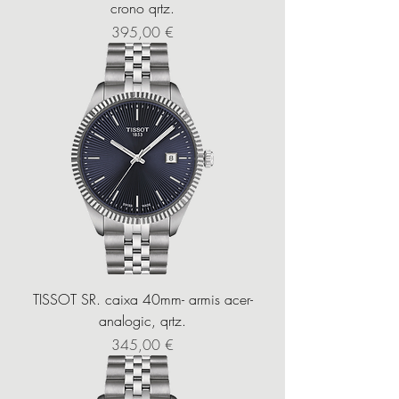
crono qrtz.
Precio
395,00 €
TISSOT SR. caixa 40mm- armis acer-
analogic, qrtz.
Precio
345,00 €