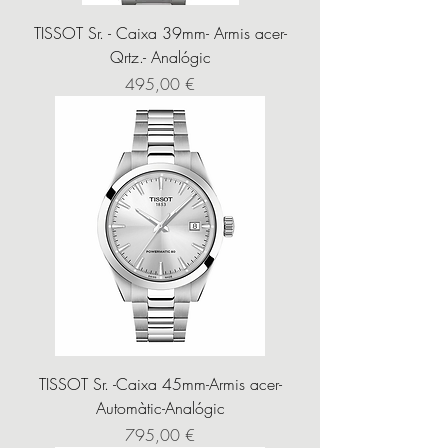
TISSOT Sr. - Caixa 39mm- Armis acer-
Qrtz.- Analógic
Precio
495,00 €
TISSOT Sr. -Caixa 45mm-Armis acer-
Automàtic-Analógic
Precio
795,00 €