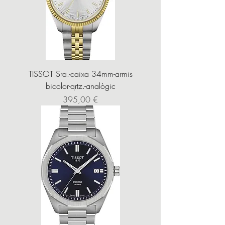
TISSOT Sra.-caixa 34mm-armis
bicolor-qrtz.-analògic
Precio
395,00 €