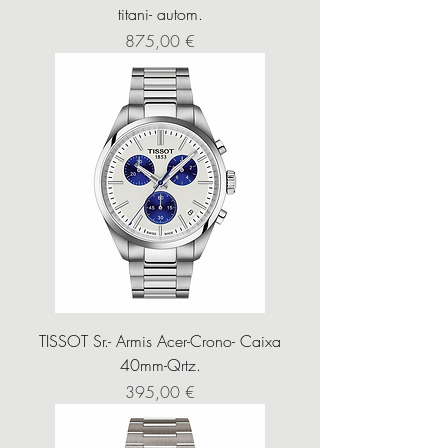
titani- autom.
Precio
875,00 €
TISSOT Sr.- Armis Acer-Crono- Caixa
40mm-Qrtz.
Precio
395,00 €