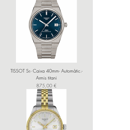
TISSOT Sr.- Caixa 40mm- Automàtic.-
Armis titani
Precio
875,00 €