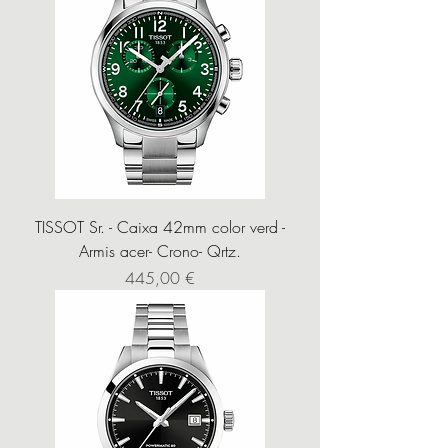
TISSOT Sr. - Caixa 42mm color verd -
Armis acer- Crono- Qrtz.
Precio
445,00 €