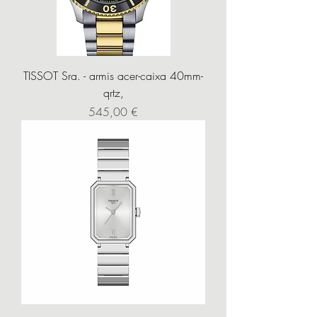
TISSOT Sra. - armis acer-caixa 40mm-
qrtz,
Precio
545,00 €