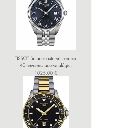
TISSOT Sr. acer automàtic-caixa
40mm-armis acer-analógic.
Precio
1025,00 €