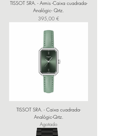
TISSOT SRA. - Armis -Caixa cuadrada-
Analógic- Qrtz.
Precio
395,00 €
TISSOT SRA. - Caixa cuadrada-
Analógic-Qrtz.
Agotado