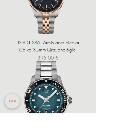
TISSOT SRA. Armis acer bicolor-
Caixa 35mm-Qrtz.-analógic.
Precio
395,00 €